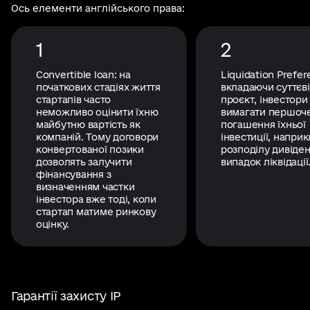
Ось елементи англійського права:
1
2
Convertible loan: на
Liquidation Prefer
початкових стадіях життя
вкладаючи суттєві
стартапів часто
проєкт, інвестори
неможливо оцінити їхню
вимагати першоч
майбутню вартість як
погашення їхньої
компаній. Тому договори
інвестиції, наприк
конвертованої позики
розподілу дивіден
дозволять залучити
випадок ліквідації
фінансування з
визначенням частки
інвестора вже тоді, коли
стартап матиме ринкову
оцінку.
Гарантії захисту IP