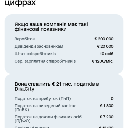
цифрах
Якщо ваша компанія має такі
фінансові показники
Заробіток
€ 200 000
Дивіденди засновникам
€ 20 000
Штат співробітників
10 осіб
Сер. зарплатня співробітників
€ 1200/міс.
Вона сплатить
€ 21 тис.
податків в
Diia.City
Податок на прибуток (ПнП)
0
Податок на виведений капітал
€ 1 800
(ПнВК)
Податок на доходи фізичних осіб
€ 7 200
(ПДФО)