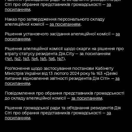
Сіті про обрання представників громадськості —
за
посиланням
.
Наказ про затвердження персонального складу
апеляційної комісії —
за посиланням
.
Рішення установчого засідання апеляційної комісії —
за
посиланням
.
Рішення апеляційної комісії щодо скарги на рішення про
втрату статусу резидента Дія.City — за посиланням
(
№1,
№2
,
№3
,
№4
,
№5
,
№6
,
№7
).
Роз’яснення щодо застосування постанови Кабінету
Міністрів України від 13 лютого 2024 року № 163 «Деякі
питання відновлення звітності резидентів Дія Сіті» —
за
посиланням
.
Повідомлення про обрання представників громадськості
до складу апеляційної комісії —
за посиланням
.
Рішення громадської ради та об’єднання резидентів Дія
Сіті про обрання представників громадськості —
за
посиланням
.