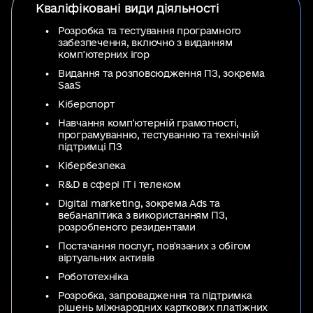
Кваліфіковані види діяльності
Розробка та тестування програмного
забезпечення, включно з виданням
комп'ютерних ігор
Видання та розповсюдження ПЗ, зокрема
SaaS
Кіберспорт
Навчання комп'ютерній грамотності,
програмуванню, тестуванню та технічній
підтримці ПЗ
Кібербезпека
R&D в сфері IT і телеком
Digital marketing, зокрема Ads та
вебаналітика з використанням ПЗ,
розробленого резидентами
Постачання послуг, пов'язаних з обігом
віртуальних активів
Робототехніка
Розробка, запровадження та підтримка
рішень міжнародних карткових платіжних