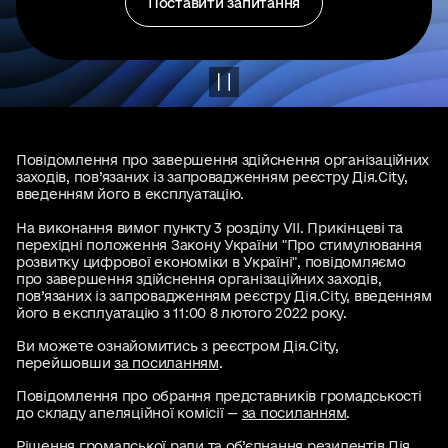
Поставити запитання
Повідомлення про завершення здійснення організаційних
заходів, пов’язаних із запровадженням реєстру Дія.City,
введенням його в експлуатацію.
На виконання вимог пункту 3 розділу VII. Прикінцеві та
перехідні положення Закону України "Про стимулювання
розвитку цифрової економіки в Україні", повідомляємо
про завершення здійснення організаційних заходів,
пов’язаних із запровадженням реєстру Дія.City, введенням
його в експлуатацію з 11:00 8 лютого 2022 року.
Ви можете ознайомитись з реєстром Дія.City,
перейшовши
за посиланням
.
Повідомлення про обрання представників громадськості
до складу апеляційної комісії —
за посиланням
.
Рішення громадської ради та об’єднання резидентів Дія