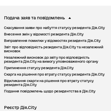
Подача заяв та повідомлень
Скасування заяви про набуття статусу резидента Дія.City
Внесення змін у відомості резидента Дія.City
Виправлення помилки у відомостях резидента Дія.City
Звіт про відповідність резидента Дія.City та незалежний
висновок
Незалежний висновок до звіту про відповідність
резидента Дія.City на вимогу уповноваженого органу
Припинення статусу резидента Дія.Сity
Скарга на рішення про втрату статусу резидента Дія.City
Відкликання скарги на рішення про втрату статусу
резидента Дія.City
Подання повідомлень щодо резидентства в Дія.City
Реєстр Дія.City