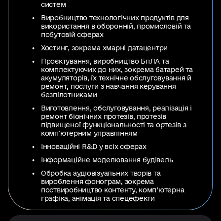
систем
Виробництво технологічних продуктів для
використання в оборонній, промисловій та
побутовій сферах
Хостинг, зокрема хмарні датацентри
Проєктування, виробництво БпЛА та
комплектуючих до них, зокрема батарей та
акумуляторів, їх технічне обслуговування й
ремонт, послуги з навчання керування
безпілотниками
Виготовлення, обслуговування, реалізація і
ремонт біонічних протезів, протезів
підвищеної функціональності та ортезів з
компʼютерним управлінням
Інноваційні R&D у всіх сферах
Інформаційне моделювання будівель
Обробка аудіовізуальних творів та
вироблення фонограм, зокрема
поствиробництво контенту, комп’ютерна
графіка, анімація та спецефекти