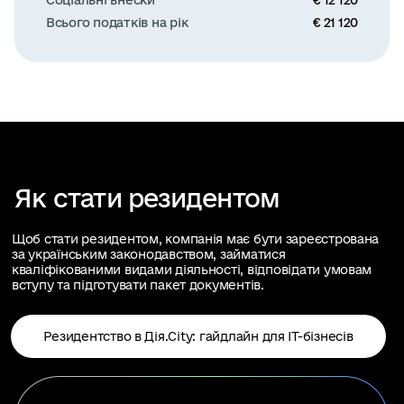
Соціальні внески
€ 12 120
Всього податків на рік
€ 21 120
Як стати резидентом
Щоб стати резидентом, компанія має бути зареєстрована
за українським законодавством, займатися
кваліфікованими видами діяльності, відповідати умовам
вступу та підготувати пакет документів.
Резидентство в Дія.City: гайдлайн для ІТ-бізнесів